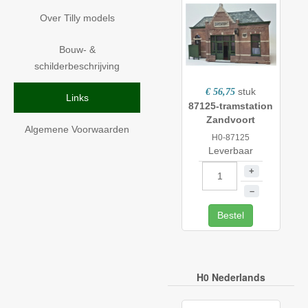
Over Tilly models
Bouw- &
schilderbeschrijving
stuk
€ 56,75
Links
87125-tramstation
Zandvoort
Algemene Voorwaarden
H0-87125
Leverbaar
+
–
Bestel
H0 Nederlands